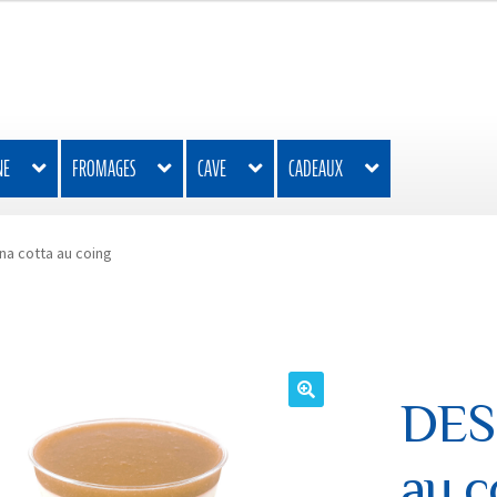
NE
FROMAGES
CAVE
CADEAUX
na cotta au coing
DESS
🔍
au c