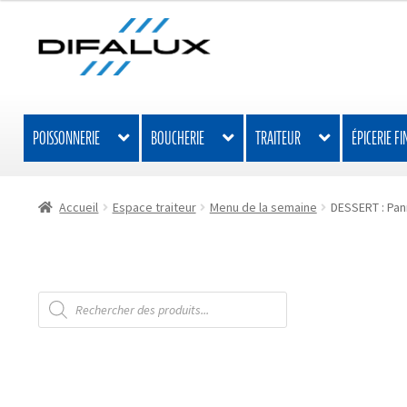
Aller
Aller
à
au
la
contenu
navigation
POISSONNERIE
BOUCHERIE
TRAITEUR
ÉPICERIE FI
Accueil
Espace traiteur
Menu de la semaine
DESSERT : Pan
Recherche
de
produits