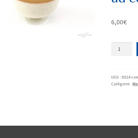
6,00
€
quantité
de
DESSERT
:
Panna
UGS :
8024-coi
Catégorie :
Me
cotta
au
coing