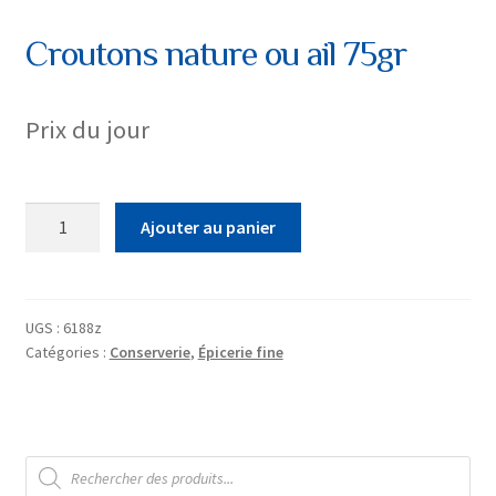
Croutons nature ou ail 75gr
Prix du jour
quantité
Ajouter au panier
de
Croutons
nature
ou
UGS :
6188z
Catégories :
Conserverie
,
Épicerie fine
ail
75gr
Recherche
de
produits