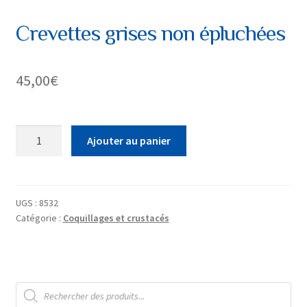
Crevettes grises non épluchées
45,00
€
quantité
Ajouter au panier
de
Crevettes
grises
non
UGS :
8532
Catégorie :
Coquillages et crustacés
épluchées
Recherche
de
produits