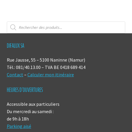
Jacques
Recherche
de
produits
DIFALUX SA
Rue Jausse, 55 – 5100 Naninne (Namur)
Tél.: 081/40.13.00 – TVA BE 0418 689 414
Contact
–
Calculer mon itinéraire
HEURES D’OUVERTURES
Accessible aux particuliers
Du mercredi au samedi :
de 9h à 18h
Parking aisé