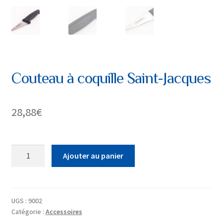
Couteau à coquille Saint-Jacques
28,88
€
quantité
Ajouter au panier
de
Couteau
à
coquille
UGS :
9002
Catégorie :
Accessoires
Saint-