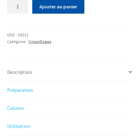
quantité
Ajouter au panier
de
Bigorneaux
vivants
UGS :
1021z
Catégorie :
Coquillages
Description
Préparation
Cuisson
Utilisation