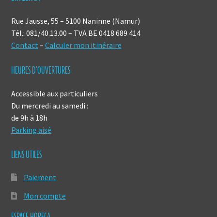
choisies
sur
Rue Jausse, 55 – 5100 Naninne (Namur)
la
Tél.: 081/40.13.00 – TVA BE 0418 689 414
page
Contact
–
Calculer mon itinéraire
du
produit
HEURES D’OUVERTURES
Accessible aux particuliers
Du mercredi au samedi :
de 9h à 18h
Parking aisé
LIENS UTILES
Paiement
Mon compte
ESPACE HORECA