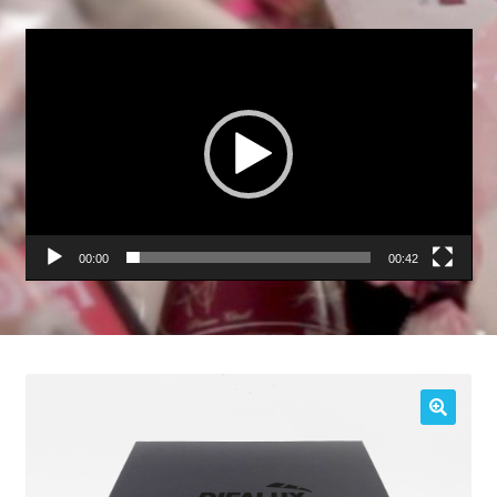
Lecteur
vidéo
00:00
00:42
🔍