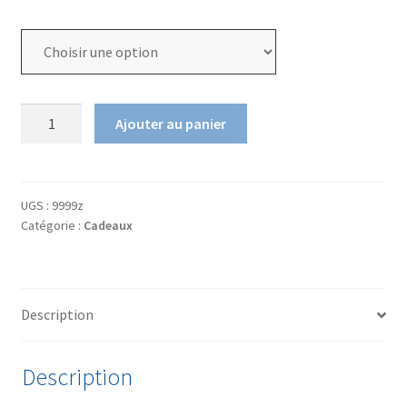
prix :
Budget
50,00€
à
100,00€
quantité
Ajouter au panier
de
Coffret
cadeaux
UGS :
9999z
Catégorie :
Cadeaux
Description
Description