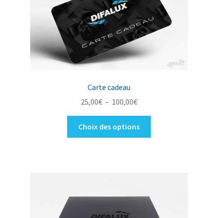
Carte cadeau
Plage
25,00
€
–
100,00
€
de
Ce
prix :
Choix des options
produit
25,00€
a
à
plusieurs
100,00€
variations.
Les
options
peuvent